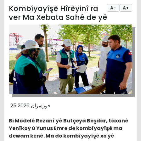
Kombîyayîşê Hîrêyinî ra
A-
A+
ver Ma Xebata Sahê de yê
25 حوزەیران 2026
Bi Modelê Rezanî yê Butçeya Beşdar, taxanê
Yenîkoy û Yunus Emre de kombîyayîşê ma
dewam kenê. Ma do kombîyayîşê xo yê