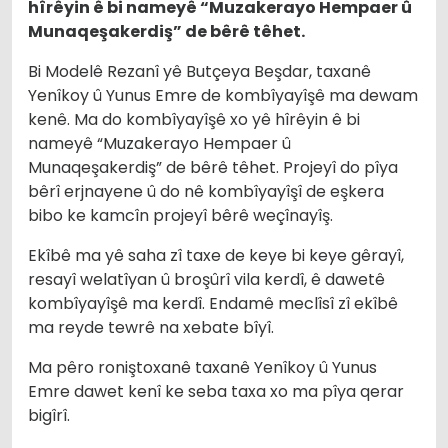
hîrêyin ê bi nameyê “Muzakerayo Hempaer û
Munaqeşakerdiş” de bêrê têhet.
Bi Modelê Rezanî yê Butçeya Beşdar, taxanê
Yenîkoy û Yunus Emre de kombîyayîşê ma dewam
kenê. Ma do kombîyayîşê xo yê hîrêyin ê bi
nameyê “Muzakerayo Hempaer û
Munaqeşakerdiş” de bêrê têhet. Projeyî do pîya
bêrî erjnayene û do nê kombîyayîşî de eşkera
bibo ke kamcîn projeyî bêrê weçînayîş.
Ekîbê ma yê saha zî taxe de keye bi keye gêrayî,
resayî welatîyan û broşûrî vila kerdî, ê dawetê
kombîyayîşê ma kerdî. Endamê meclîsî zî ekîbê
ma reyde tewrê na xebate bîyî.
Ma pêro roniştoxanê taxanê Yenîkoy û Yunus
Emre dawet kenî ke seba taxa xo ma pîya qerar
bigîrî.