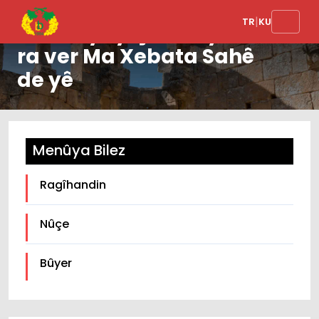
|
TR
KU
Kombîyayîşê Hîrêyinî
ra ver Ma Xebata Sahê
de yê
Menûya Bilez
Ragîhandin
Nûçe
Bûyer