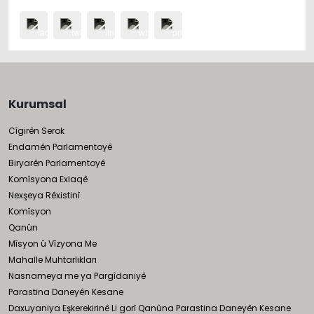
Kurumsal
Cîgirên Serok
Endamên Parlamentoyê
Biryarên Parlamentoyê
Komîsyona Exlaqê
Nexşeya Rêxistinî
Komîsyon
Qanûn
Mîsyon û Vîzyona Me
Mahalle Muhtarlıkları
Nasnameya me ya Pargîdaniyê
Parastina Daneyên Kesane
Daxuyaniya Eşkerekirinê Li gorî Qanûna Parastina Daneyên Kesane