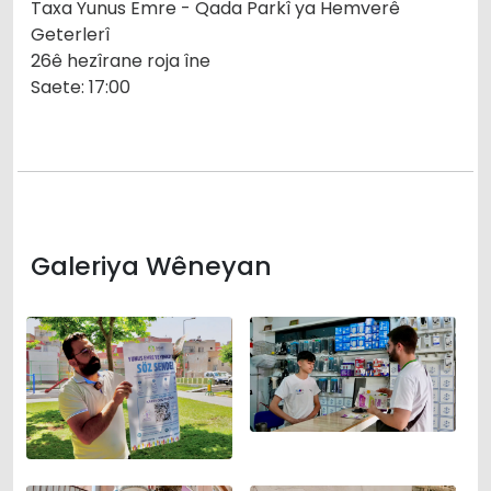
Taxa Yunus Emre - Qada Parkî ya Hemverê
Geterlerî
26ê hezîrane roja îne
Saete: 17:00
Galeriya Wêneyan