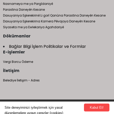
Nasnameya me ya Pargîdaniyê
Parastina Daneyên Kesane
Daxuyaniya Eşkerekirinê Li gorî Qanûna Parastina Daneyên Kesane
Daxuyaniya Eşkerekirina Kamera Pêvajoya Daneyên Kesane
Siyaseta me ya Ewlekariya Agahdariyê
Dökümanlar
Bağlar Bilgi İşlem Politikalar ve Formlar
E-işlemler
Vergi Borcu Ödeme
İletişim
Belediye İletişim - Adres
Bağlar Belediyesi Bilgi İşlem Müdürlüğü tarafından yapılmıştır.
Site deneyiminizi iyileştirmek için yasal
Kabul Et!
düzenlemelere uygun çerezler (cookies)