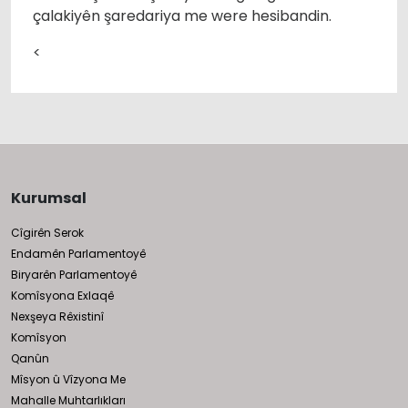
çalakiyên şaredariya me were hesibandin.
<
Kurumsal
Cîgirên Serok
Endamên Parlamentoyê
Biryarên Parlamentoyê
Komîsyona Exlaqê
Nexşeya Rêxistinî
Komîsyon
Qanûn
Mîsyon û Vîzyona Me
Mahalle Muhtarlıkları