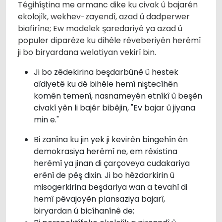
Têgihîştina me armanc dike ku civak û bajarên
ekolojîk, wekhev-zayendî, azad û dadperwer
biafirîne; Ew modelek şaredariyê ya azad û
populer diparêze ku dihêle rêveberiyên herêmî
ji bo biryardana welatiyan vekirî bin.
Ji bo zêdekirina beşdarbûnê û hestek
aîdiyetê ku dê bihêle hemî niştecîhên
komên temenî, nasnameyên etnîkî û beşên
civakî yên li bajêr bibêjin, "Ev bajar û jiyana
min e."
Bi zanîna ku jin yek ji kevirên bingehîn ên
demokrasiya herêmî ne, em rêxistina
herêmî ya jinan di çarçoveya cudakariya
erênî de pêş dixin. Ji bo hêzdarkirin û
misogerkirina beşdariya wan a tevahî di
hemî pêvajoyên plansaziya bajarî,
biryardan û bicîhanînê de;