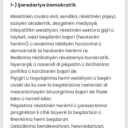
1-) Şaredariya Demokratîk
Rêxistinên civaka sivîl, sendîka, rêxistinên pîşeyî,
saziyên akademîk, dezgehên medyayê,
înîsiyatîfên welatiyan, rêxistinên sektora giştî û
taybet, wekî beşdarên bajarî (hevkarên
herêmî) û avakirina têkiliyên horizontal û
demokratîk bi hevkarên herêmî re.
Redkirina nêzîkatiyên rêveberiya burokratîk,
hiyerarşîk û navendî di pêşxistin û bicîhanîna
polîtîka û karûbarên bajarî de.
Piştgirî û teşwîqkirina hemî welatiyan û beşên
civakî da ku xwe bi beşdarbûna rasterast di
mekanîzmayên biryargirtina bajarî de îfade
bikin û temsîl bikin.
Pêşxistina rêxistinên herêmî û çareserkirina
pirsgirêkan li cîhê bûyerê bi beşdarbûn û
lihevkirina hemî beşdaran.
Qebûlkirina bendewariyan, hewcedariyan,