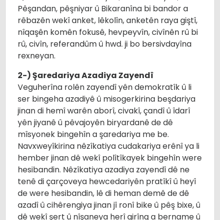
Pêşandan, pêşniyar û Bikaranîna bi bandor a
rêbazên wekî anket, lêkolîn, anketên raya giştî,
nîqaşên komên fokusê, hevpeyvîn, civînên rû bi
rû, civîn, referandûm û hwd. ji bo bersivdayîna
rexneyan.
2-) Şaredariya Azadiya Zayendî
Veguherîna rolên zayendî yên demokratîk û li
ser bingeha azadiyê û misogerkirina beşdariya
jinan di hemî warên aborî, civakî, çandî û îdarî
yên jiyanê û pêvajoyên biryardanê de dê
mîsyonek bingehîn a şaredariya me be.
Navxweyîkirina nêzîkatiya cudakariya erênî ya li
hember jinan dê wekî polîtîkayek bingehîn were
hesibandin. Nêzîkatiya azadiya zayendî dê ne
tenê di çarçoveya hewcedariyên pratîkî û heyî
de were hesibandin, lê di heman demê de dê
azadî û cihêrengiya jinan jî ronî bike û pêş bixe, û
dê wekî şert û nîşaneya herî girîng a bername û