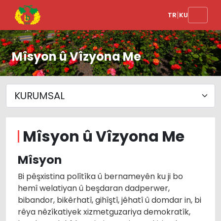
|
TR
KU
Mîsyon û Vîzyona Me
Mîsyon û Vîzyona Me
Mîsyon
Bi pêşxistina polîtîka û bernameyên ku ji bo
hemî welatiyan û beşdaran dadperwer,
bibandor, bikêrhatî, gihîştî, jêhatî û domdar in, bi
rêya nêzîkatiyek xizmetguzariya demokratîk,