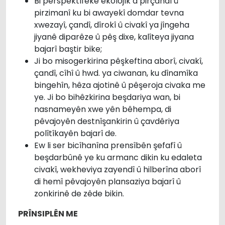
Bi perspektîfeke ekolojîk a pirçandî û
pirzimanî ku bi awayekî domdar tevna
xwezayî, çandî, dîrokî û civakî ya jîngeha
jiyanê diparêze û pêş dixe, kalîteya jiyana
bajarî baştir bike;
Ji bo misogerkirina pêşkeftina aborî, civakî,
çandî, cîhî û hwd. ya ciwanan, ku dînamîka
bingehîn, hêza ajotinê û pêşeroja civaka me
ye. Ji bo bihêzkirina beşdariya wan, bi
nasnameyên xwe yên bêhempa, di
pêvajoyên destnîşankirin û çavdêriya
polîtîkayên bajarî de.
Ew li ser bicîhanîna prensîbên şefafî û
beşdarbûnê ye ku armanc dikin ku edaleta
civakî, wekheviya zayendî û hilberîna aborî
di hemî pêvajoyên plansaziya bajarî û
zonkirinê de zêde bikin.
PRÎNSIPLÊN ME