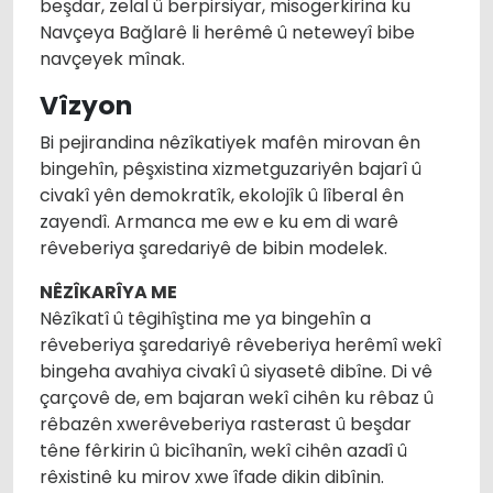
beşdar, zelal û berpirsiyar, misogerkirina ku
Navçeya Bağlarê li herêmê û neteweyî bibe
navçeyek mînak.
Vîzyon
Bi pejirandina nêzîkatiyek mafên mirovan ên
bingehîn, pêşxistina xizmetguzariyên bajarî û
civakî yên demokratîk, ekolojîk û lîberal ên
zayendî. Armanca me ew e ku em di warê
rêveberiya şaredariyê de bibin modelek.
NÊZÎKARÎYA ME
Nêzîkatî û têgihîştina me ya bingehîn a
rêveberiya şaredariyê rêveberiya herêmî wekî
bingeha avahiya civakî û siyasetê dibîne. Di vê
çarçovê de, em bajaran wekî cihên ku rêbaz û
rêbazên xwerêveberiya rasterast û beşdar
têne fêrkirin û bicîhanîn, wekî cihên azadî û
rêxistinê ku mirov xwe îfade dikin dibînin.