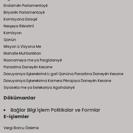
Endamên Parlamentoyê
Biryarên Parlamentoyê
Komîsyona Exlaqê
Nexşeya Rêxistinî
Komîsyon
Qanûn
Mîsyon û Vîzyona Me
Mahalle Muhtarlıkları
Nasnameya me ya Pargîdaniyê
Parastina Daneyên Kesane
Daxuyaniya Eşkerekirinê Li gorî Qanûna Parastina Daneyên Kesane
Daxuyaniya Eşkerekirina Kamera Pêvajoya Daneyên Kesane
Siyaseta me ya Ewlekariya Agahdariyê
Dökümanlar
Bağlar Bilgi İşlem Politikalar ve Formlar
E-işlemler
Vergi Borcu Ödeme