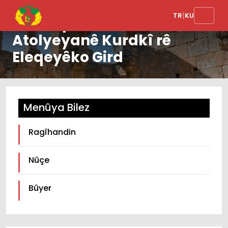
|
TR
KU
Sumerpark de
Atolyeyanê Kurdkî rê
Eleqeyêko Gird
Menûya Bilez
Ragîhandin
Nûçe
Bûyer