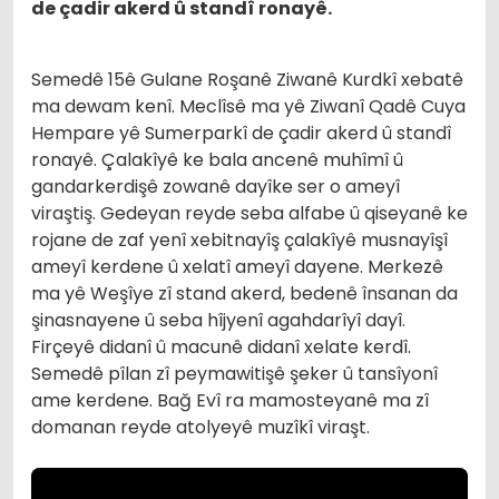
de çadir akerd û standî ronayê.
Semedê 15ê Gulane Roşanê Ziwanê Kurdkî xebatê
ma dewam kenî. Meclîsê ma yê Ziwanî Qadê Cuya
Hempare yê Sumerparkî de çadir akerd û standî
ronayê. Çalakîyê ke bala ancenê muhîmî û
gandarkerdişê zowanê dayîke ser o ameyî
viraştiş. Gedeyan reyde seba alfabe û qiseyanê ke
rojane de zaf yenî xebitnayîş çalakîyê musnayîşî
ameyî kerdene û xelatî ameyî dayene. Merkezê
ma yê Weşîye zî stand akerd, bedenê însanan da
şinasnayene û seba hîjyenî agahdarîyî dayî.
Firçeyê didanî û macunê didanî xelate kerdî.
Semedê pîlan zî peymawitişê şeker û tansîyonî
ame kerdene. Bağ Evî ra mamosteyanê ma zî
domanan reyde atolyeyê muzîkî viraşt.