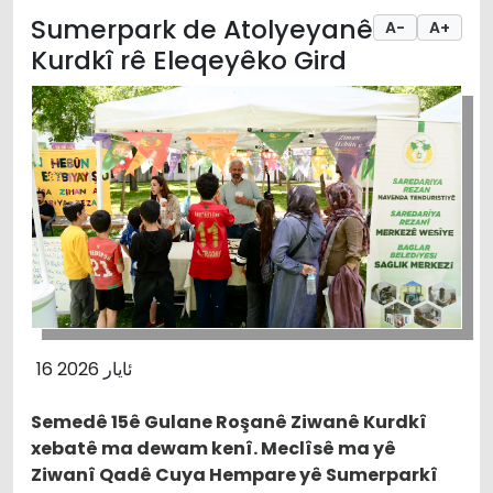
Sumerpark de Atolyeyanê
A-
A+
Kurdkî rê Eleqeyêko Gird
16 ئایار 2026
Semedê 15ê Gulane Roşanê Ziwanê Kurdkî
xebatê ma dewam kenî. Meclîsê ma yê
Ziwanî Qadê Cuya Hempare yê Sumerparkî