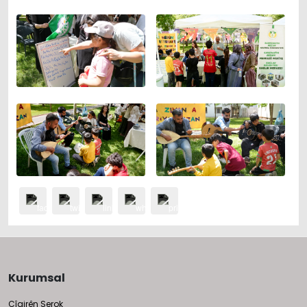
Kurumsal
Cîgirên Serok