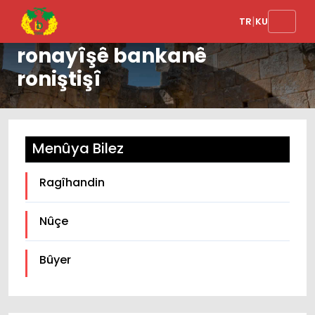
|
TR
KU
Parkan de xebatê
ronayîşê bankanê
roniştişî
Menûya Bilez
Ragîhandin
Nûçe
Bûyer