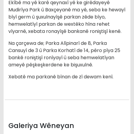
Ekîbê ma yê karê qeynaxî yê ke girêdayeyê
Mudirîya Park û Baxçeyanê ma yê, seba ke hewayî
bîyî germ û şuxulnayîşê parkan zêde bîyo,
hemwelatîyî parkan de wextêko hîna rehet
vîyarnê, xebata ronayîşê bankanê roniştişî kenê.
Na çarçewa de; Parka Alîpinarî de 8, Parka
Cansuyî de 3 û Parka Korhatî de 14, pêro pîya 25
bankê roniştişî ronîyayî û seba hemwelatîyan
ameyê pêşkeşkerdene ke bişuxulnê.
Xebatê ma parkanê bînan de zî dewam kenî.
Galeriya Wêneyan