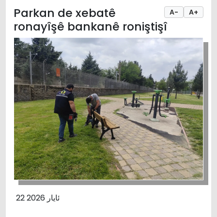
Parkan de xebatê
A-
A+
ronayîşê bankanê roniştişî
22 ئایار 2026