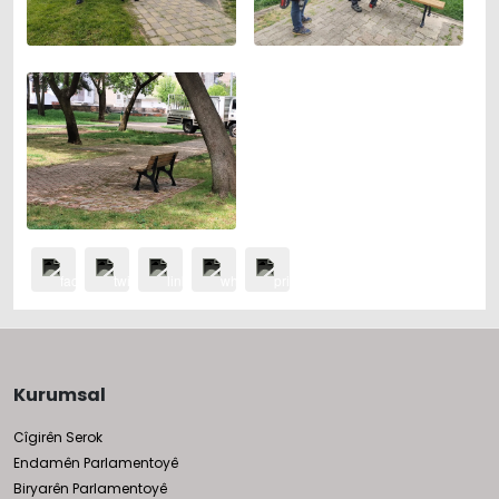
Kurumsal
Cîgirên Serok
Endamên Parlamentoyê
Biryarên Parlamentoyê