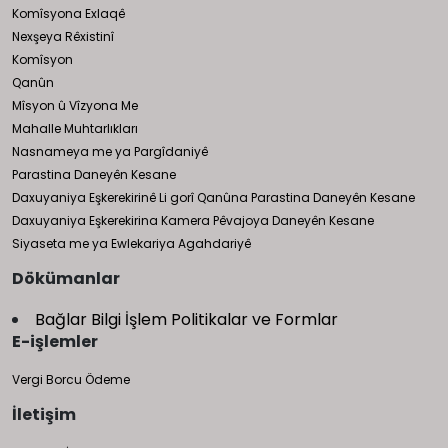
Komîsyona Exlaqê
Nexşeya Rêxistinî
Komîsyon
Qanûn
Mîsyon û Vîzyona Me
Mahalle Muhtarlıkları
Nasnameya me ya Pargîdaniyê
Parastina Daneyên Kesane
Daxuyaniya Eşkerekirinê Li gorî Qanûna Parastina Daneyên Kesane
Daxuyaniya Eşkerekirina Kamera Pêvajoya Daneyên Kesane
Siyaseta me ya Ewlekariya Agahdariyê
Dökümanlar
Bağlar Bilgi İşlem Politikalar ve Formlar
E-işlemler
Vergi Borcu Ödeme
İletişim