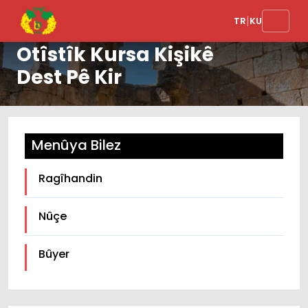
|
TR
KU
Ji Bo Xwendekarên
Otîstîk Kursa Kişikê
Dest Pê Kir
Menûya Bilez
Ragîhandin
Nûçe
Bûyer