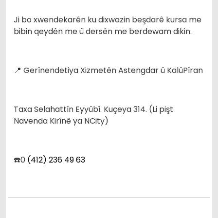
Ji bo xwendekarên ku dixwazin beşdarê kursa me
bibin qeydên me û dersên me berdewam dikin.
📍 Gerînendetiya Xizmetên Astengdar û KalûPîran
Taxa Selahattîn Eyyûbî. Kuçeya 314. (Li pişt
Navenda Kirînê ya NCity)
☎️0
(412) 236 49 63