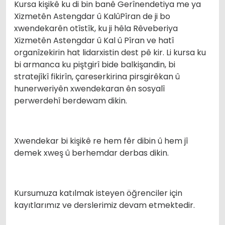
Kursa kişikê ku di bin banê Gerînendetiya me ya
Xizmetên Astengdar û KalûPîran de ji bo
xwendekarên otîstîk, ku ji hêla Rêveberiya
Xizmetên Astengdar û Kal û Pîran ve hatî
organîzekirin hat lidarxistin dest pê kir. Li kursa ku
bi armanca ku piştgirî bide balkişandin, bi
stratejîkî fikirîn, çareserkirina pirsgirêkan û
hunerweriyên xwendekaran ên sosyalî
perwerdehî berdewam dikin.
Xwendekar bi kişikê re hem fêr dibin û hem jî
demek xweş û berhemdar derbas dikin.
Kursumuza katılmak isteyen öğrenciler için
kayıtlarımız ve derslerimiz devam etmektedir.