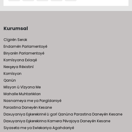
Kurumsal
Cîgirên Serok
Endamên Parlamentoyê
Biryarên Parlamentoyê
Komîsyona Exlaqê
Nexşeya Rêxistinî
Komîsyon
Qanûn
Mîsyon û Vîzyona Me
Mahalle Muhtarlıkları
Nasnameya me ya Pargîdaniyê
Parastina Daneyên Kesane
Daxuyaniya Eşkerekirinê Li gorî Qanûna Parastina Daneyên Kesane
Daxuyaniya Eşkerekirina Kamera Pêvajoya Daneyên Kesane
Siyaseta me ya Ewlekariya Agahdariyê