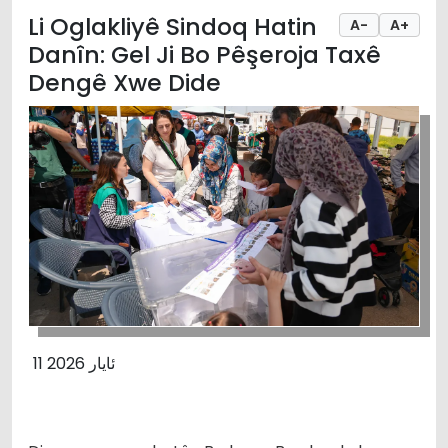
Li Oglakliyê Sindoq Hatin
A-
A+
Danîn: Gel Ji Bo Pêşeroja Taxê
Dengê Xwe Dide
11 ئایار 2026