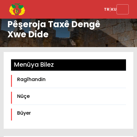
Li Oglakliyê Sindoq
|
TR
KU
Hatin Danîn: Gel Ji Bo
Pêşeroja Taxê Dengê
Xwe Dide
Menûya Bilez
Ragîhandin
Nûçe
Bûyer