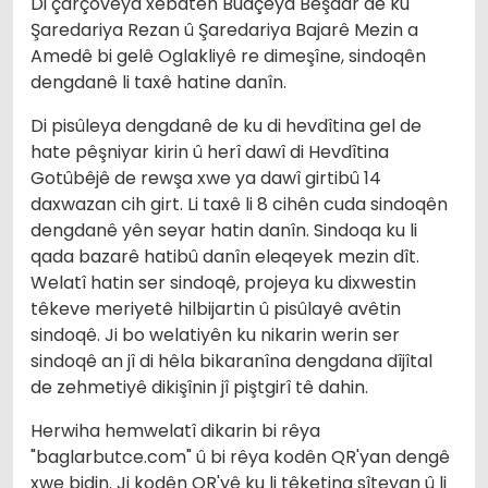
Di çarçoveya xebatên Budçeya Beşdar de ku
Şaredariya Rezan û Şaredariya Bajarê Mezin a
Amedê bi gelê Oglakliyê re dimeşîne, sindoqên
dengdanê li taxê hatine danîn.
Di pisûleya dengdanê de ku di hevdîtina gel de
hate pêşniyar kirin û herî dawî di Hevdîtina
Gotûbêjê de rewşa xwe ya dawî girtibû 14
daxwazan cih girt. Li taxê li 8 cihên cuda sindoqên
dengdanê yên seyar hatin danîn. Sindoqa ku li
qada bazarê hatibû danîn eleqeyek mezin dît.
Welatî hatin ser sindoqê, projeya ku dixwestin
têkeve meriyetê hilbijartin û pisûlayê avêtin
sindoqê. Ji bo welatiyên ku nikarin werin ser
sindoqê an jî di hêla bikaranîna dengdana dîjîtal
de zehmetiyê dikişînin jî piştgirî tê dahin.
Herwiha hemwelatî dikarin bi rêya
"baglarbutce.com" û bi rêya kodên QR'yan dengê
xwe bidin. Ji kodên QR'yê ku li têketina sîteyan û li