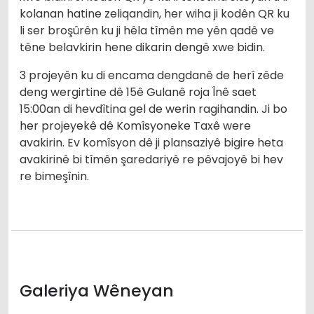
kolanan hatine zeliqandin, her wiha ji kodên QR ku
li ser broşûrên ku ji hêla tîmên me yên qadê ve
têne belavkirin hene dikarin dengê xwe bidin.
3 projeyên ku di encama dengdanê de herî zêde
deng wergirtine dê 15ê Gulanê roja Înê saet
15:00an di hevdîtina gel de werin ragihandin. Ji bo
her projeyekê dê Komîsyoneke Taxê were
avakirin. Ev komîsyon dê ji plansaziyê bigire heta
avakirinê bi tîmên şaredariyê re pêvajoyê bi hev
re bimeşînin.
Galeriya Wêneyan