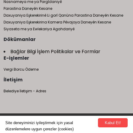
Nasnameya me ya Pargîdaniyê
Parastina Daneyên Kesane
Daxuyaniya Eşkerekirinê Li gorî Qanûna Parastina Daneyên Kesane
Daxuyaniya Eşkerekirina Kamera Pêvajoya Daneyên Kesane
Siyaseta me ya Ewlekariya Agahdariyê
Dökümanlar
Bağlar Bilgi İşlem Politikalar ve Formlar
E-işlemler
Vergi Borcu Ödeme
İletişim
Belediye İletişim - Adres
Bağlar Belediyesi Bilgi İşlem Müdürlüğü tarafından yapılmıştır.
Site deneyiminizi iyileştirmek için yasal
Kabul Et!
düzenlemelere uygun çerezler (cookies)