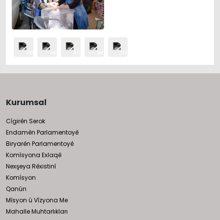
Kurumsal
Cîgirên Serok
Endamên Parlamentoyê
Biryarên Parlamentoyê
Komîsyona Exlaqê
Nexşeya Rêxistinî
Komîsyon
Qanûn
Mîsyon û Vîzyona Me
Mahalle Muhtarlıkları