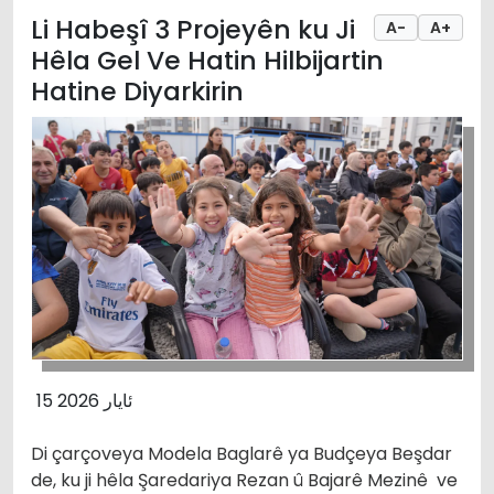
Li Habeşî 3 Projeyên ku Ji
A-
A+
Hêla Gel Ve Hatin Hilbijartin
Hatine Diyarkirin
15 ئایار 2026
Di çarçoveya Modela Baglarê ya Budçeya Beşdar
de, ku ji hêla Şaredariya Rezan û Bajarê Mezinê ve