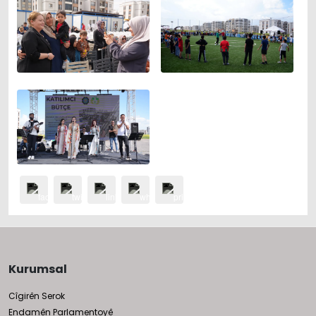
Kurumsal
Cîgirên Serok
Endamên Parlamentoyê