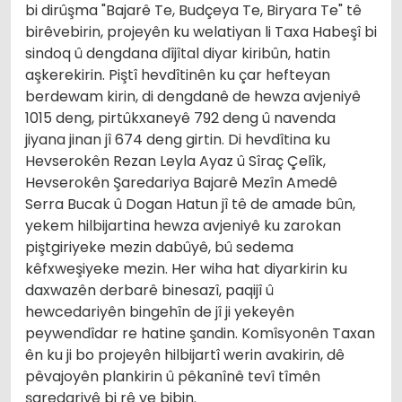
bi dirûşma "Bajarê Te, Budçeya Te, Biryara Te" tê
birêvebirin, projeyên ku welatiyan li Taxa Habeşî bi
sindoq û dengdana dîjîtal diyar kiribûn, hatin
aşkerekirin. Piştî hevdîtinên ku çar hefteyan
berdewam kirin, di dengdanê de hewza avjeniyê
1015 deng, pirtûkxaneyê 792 deng û navenda
jiyana jinan jî 674 deng girtin. Di hevdîtina ku
Hevserokên Rezan Leyla Ayaz û Sîraç Çelîk,
Hevserokên Şaredariya Bajarê Mezîn Amedê
Serra Bucak û Dogan Hatun jî tê de amade bûn,
yekem hilbijartina hewza avjeniyê ku zarokan
piştgiriyeke mezin dabûyê, bû sedema
kêfxweşiyeke mezin. Her wiha hat diyarkirin ku
daxwazên derbarê binesazî, paqijî û
hewcedariyên bingehîn de jî ji yekeyên
peywendîdar re hatine şandin. Komîsyonên Taxan
ên ku ji bo projeyên hilbijartî werin avakirin, dê
pêvajoyên plankirin û pêkanînê tevî tîmên
şaredariyê bi rê ve bibin.