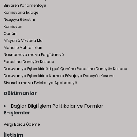
Biryarên Parlamentoyê
Komîsyona Exlaqê
Nexşeya Rêxistinî
Komîsyon
Qanûn
Mîsyon û Vîzyona Me
Mahalle Muhtarlıkları
Nasnameya me ya Pargîdaniyê
Parastina Daneyên Kesane
Daxuyaniya Eşkerekirinê Li gorî Qanûna Parastina Daneyên Kesane
Daxuyaniya Eşkerekirina Kamera Pêvajoya Daneyên Kesane
Siyaseta me ya Ewlekariya Agahdariyê
Dökümanlar
Bağlar Bilgi İşlem Politikalar ve Formlar
E-işlemler
Vergi Borcu Ödeme
İletişim