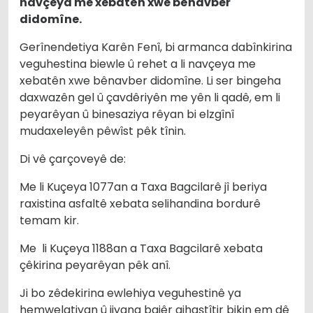
navçeya me xebatên xwe bênavber
didomîne.
Gerînendetiya Karên Fenî, bi armanca dabînkirina
veguhestina biewle û rehet a li navçeya me
xebatên xwe bênavber didomîne. Li ser bingeha
daxwazên gel û çavdêriyên me yên li qadê, em li
peyarêyan û binesaziya rêyan bi elzgînî
mudaxeleyên pêwîst pêk tînin.
Di vê çarçoveyê de:
Me li Kuçeya 1077an a Taxa Bagcilarê jî beriya
raxistina asfaltê xebata selihandina bordurê
temam kir.
Me li Kuçeya 1188an a Taxa Bagcilarê xebata
çêkirina peyarêyan pêk anî.
Ji bo zêdekirina ewlehiya veguhestinê ya
hemwelatiyan û jiyana bajêr gihaştîtir bikin em dê