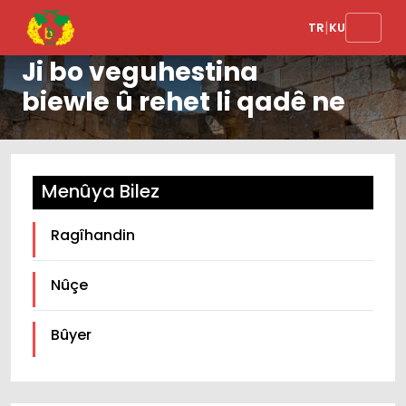
|
TR
KU
Ji bo veguhestina
biewle û rehet li qadê ne
Menûya Bilez
Ragîhandin
Nûçe
Bûyer