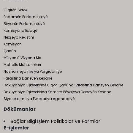
Cîgirên Serok
Endamên Parlamentoyê
Biryarên Parlamentoyê
Komîsyona Exlaqê
Nexşeya Rêxistinî
Komîsyon
Qanûn
Mîsyon û Vîzyona Me
Mahalle Muhtarlıkları
Nasnameya me ya Pargîdaniyê
Parastina Daneyên Kesane
Daxuyaniya Eşkerekirinê Li gorî Qanûna Parastina Daneyên Kesane
Daxuyaniya Eşkerekirina Kamera Pêvajoya Daneyên Kesane
Siyaseta me ya Ewlekariya Agahdariyê
Dökümanlar
Bağlar Bilgi İşlem Politikalar ve Formlar
E-işlemler