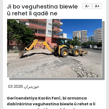
Ji bo veguhestina biewle
A-
A+
û rehet li qadê ne
03 حوزەیران 2026
Gerînendetiya Karên Fenî, bi armanca
dabînkirina veguhestina biewle û rehet a li