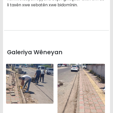
li taxên xwe xebatên xwe bidomînin.
Galeriya Wêneyan