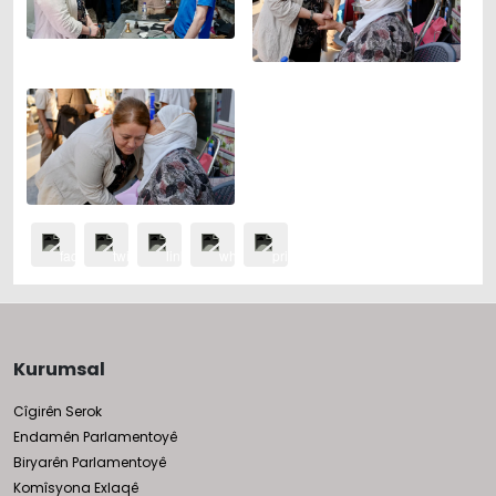
Kurumsal
Cîgirên Serok
Endamên Parlamentoyê
Biryarên Parlamentoyê
Komîsyona Exlaqê