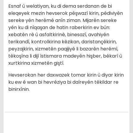
Esnaf û welatiyan, ku di dema serdanan de bi
eleqeyek mezin hevserok pêşwazî kirin, pêdiviyên
sereke yên herêmê anîn ziman. Mijarên sereke
yên ku di nîqaşan de hatin raberkirin ev bûn:
xebatên rê û asfaltkirinê, binesazî, avahiyên
terikandî, kontrolkirina kêzikan, daristançêkirin,
peyzajkirin, xizmetên paqijiyê li bazarên herêmî,
têkoşîna li dijî îstismara madeyên hişber, bêkarî û
xurtkirina xizmetên giştî.
Hevserokan her daxwazek tomar kirin û diyar kirin
ku ew ê wan bi hevrêziya bi daîreyên têkildar re
binirxînin.