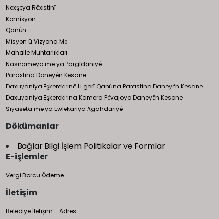
Nexşeya Rêxistinî
Komîsyon
Qanûn
Mîsyon û Vîzyona Me
Mahalle Muhtarlıkları
Nasnameya me ya Pargîdaniyê
Parastina Daneyên Kesane
Daxuyaniya Eşkerekirinê Li gorî Qanûna Parastina Daneyên Kesane
Daxuyaniya Eşkerekirina Kamera Pêvajoya Daneyên Kesane
Siyaseta me ya Ewlekariya Agahdariyê
Dökümanlar
Bağlar Bilgi İşlem Politikalar ve Formlar
E-işlemler
Vergi Borcu Ödeme
İletişim
Belediye İletişim - Adres