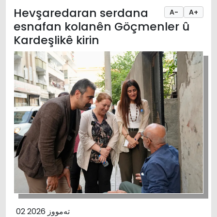
Hevşaredaran serdana
A-
A+
esnafan kolanên Göçmenler û
Kardeşlikê kirin
02 تەمووز 2026