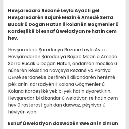
Hevşaredara Rezanê Leyla Ayaz li gel
Hevşaredarên Bajarê Mezin ê Amedê Serra
Bucak û Dogan Hatun li kolanên Goçmenler û
Kardeşlikê bi esnaf û welatiyan re hatin cem
hev.
Hevşaredara Şaredariya Rezanê Leyla Ayaz,
Hevşaredarên Şaredariya Bajarê Mezin a Amedê
Serra Bucak û Doğan Hatun, endamên meclîsê û
nûnerên Rêxistina Navçeya Rezanê ya Partiya
DEMê serdaneke berfireh li dikandarên herêmê
pêk anîn. Karsaziyên li Kolana Göçmenler û
Kolana Kardeşlikê yek bi yek hatin ziyaretkirin.
Hevşaredar bi dikandar û welatiyan re hatin cem
hev û rasterast guh dan daxwaz, pêşniyar û
hêviyên wan.
Esnaf û welatiyan daxwazên xwe anîn ziman