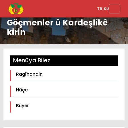
Hevşaredaran serdana
|
TR
KU
esnafan kolanên
Göçmenler û Kardeşlikê
kirin
Menûya Bilez
Ragîhandin
Nûçe
Bûyer