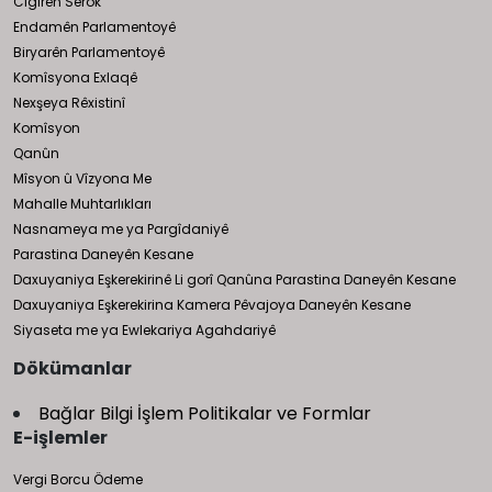
Cîgirên Serok
Endamên Parlamentoyê
Biryarên Parlamentoyê
Komîsyona Exlaqê
Nexşeya Rêxistinî
Komîsyon
Qanûn
Mîsyon û Vîzyona Me
Mahalle Muhtarlıkları
Nasnameya me ya Pargîdaniyê
Parastina Daneyên Kesane
Daxuyaniya Eşkerekirinê Li gorî Qanûna Parastina Daneyên Kesane
Daxuyaniya Eşkerekirina Kamera Pêvajoya Daneyên Kesane
Siyaseta me ya Ewlekariya Agahdariyê
Dökümanlar
Bağlar Bilgi İşlem Politikalar ve Formlar
E-işlemler
Vergi Borcu Ödeme