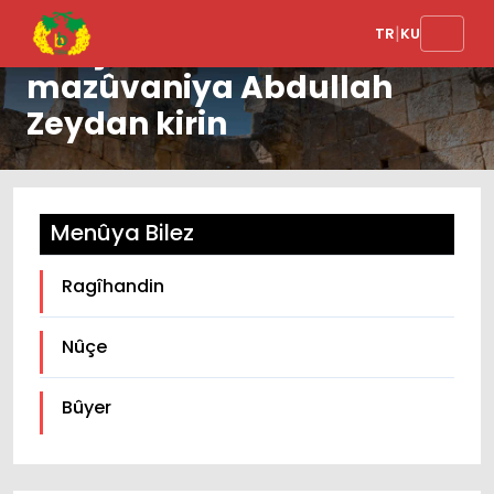
|
TR
KU
Hevşaredaran
mazûvaniya Abdullah
Zeydan kirin
Menûya Bilez
Ragîhandin
Nûçe
Bûyer