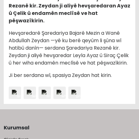
Rezanê kir. Zeydan ji aliyê hevşaredaran Ayaz
û Çelik û endamên meclîsê ve hat
pêşwazîkirin.
Hevşaredarê Şaredariya Bajarê Mezin a Wanê
Abdullah Zeydan —yê ku berê qeyûm li şûna wî
hatibû danîn— serdana Şaredariya Rezanê kir.
Zeydan ji aliyê hevşaredar Leyla Ayaz û Siraç Çelik
û her wiha endamên meclîsê ve hat pêşwazîkirin.
Ji ber serdana wî, spasiya Zeydan hat kirin.
Kurumsal