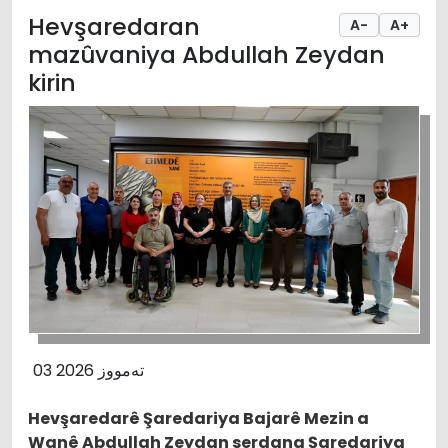
Hevşaredaran
A-
A+
mazûvaniya Abdullah Zeydan
kirin
03 تەمووز 2026
Hevşaredarê Şaredariya Bajarê Mezin a
Wanê Abdullah Zeydan serdana Şaredariya