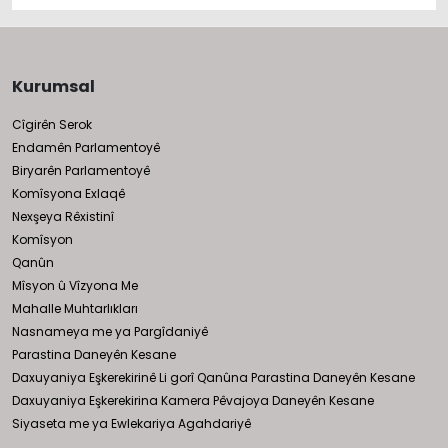
Kurumsal
Cîgirên Serok
Endamên Parlamentoyê
Biryarên Parlamentoyê
Komîsyona Exlaqê
Nexşeya Rêxistinî
Komîsyon
Qanûn
Mîsyon û Vîzyona Me
Mahalle Muhtarlıkları
Nasnameya me ya Pargîdaniyê
Parastina Daneyên Kesane
Daxuyaniya Eşkerekirinê Li gorî Qanûna Parastina Daneyên Kesane
Daxuyaniya Eşkerekirina Kamera Pêvajoya Daneyên Kesane
Siyaseta me ya Ewlekariya Agahdariyê