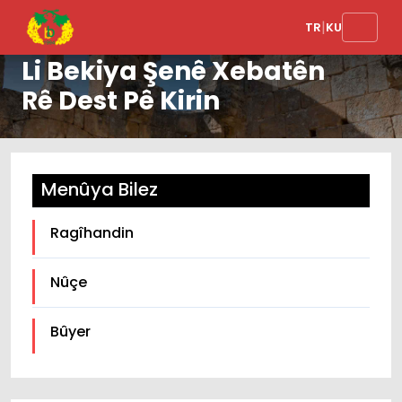
|
TR
KU
Li Bekiya Şenê Xebatên
Rê Dest Pê Kirin
Menûya Bilez
Ragîhandin
Nûçe
Bûyer