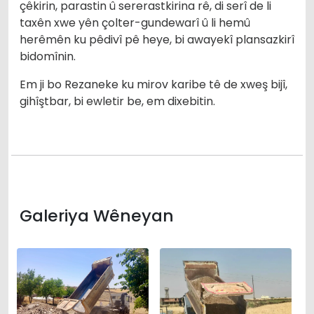
çêkirin, parastin û sererastkirina rê, di serî de li
taxên xwe yên çolter-gundewarî û li hemû
herêmên ku pêdivî pê heye, bi awayekî plansazkirî
bidomînin.
Em ji bo Rezaneke ku mirov karibe tê de xweş bijî,
gihîştbar, bi ewletir be, em dixebitin.
Galeriya Wêneyan