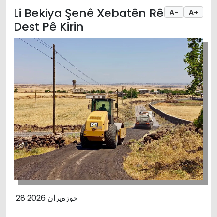
Li Bekiya Şenê Xebatên Rê
A-
A+
Dest Pê Kirin
28 حوزەیران 2026