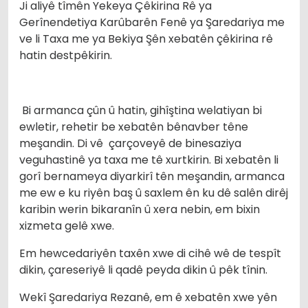
Ji aliyê tîmên Yekeya Çêkirina Rê ya
Gerînendetiya Karûbarên Fenê ya Şaredariya me
ve li Taxa me ya Bekiya Şên xebatên çêkirina rê
hatin destpêkirin.
​ Bi armanca çûn û hatin, gihîştina welatiyan bi
ewletir, rehetir be xebatên bênavber têne
meşandin. Di vê çarçoveyê de binesaziya
veguhastinê ya taxa me tê xurtkirin. Bi xebatên li
gorî bernameya diyarkirî tên meşandin, armanca
me ew e ku riyên baş û saxlem ên ku dê salên dirêj
karibin werin bikaranîn û xera nebin, em bixin
xizmeta gelê xwe.
Em hewcedariyên taxên xwe di cihê wê de tespît
dikin, çareseriyê li qadê peyda dikin û pêk tînin.
Wekî Şaredariya Rezanê, em ê xebatên xwe yên