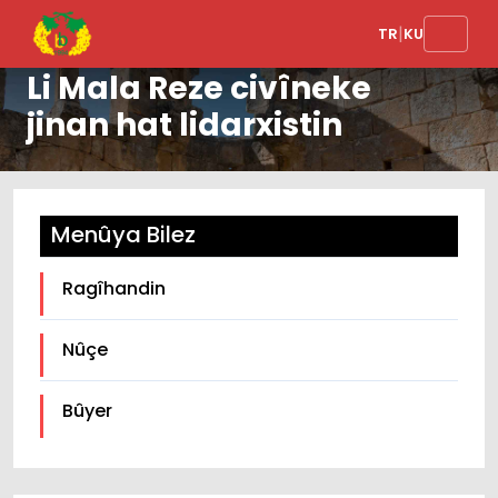
|
TR
KU
Li Mala Reze civîneke
jinan hat lidarxistin
Menûya Bilez
Ragîhandin
Nûçe
Bûyer