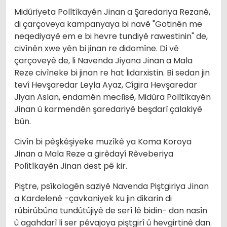
Midûriyeta Polîtîkayên Jinan a Şaredariya Rezanê,
di çarçoveya kampanyaya bi navê "Gotinên me
neqediyayê em e bi hevre tundiyê rawestinin" de,
civînên xwe yên bi jinan re didomîne. Di vê
çarçoveyê de, li Navenda Jiyana Jinan a Mala
Reze civîneke bi jinan re hat lidarxistin. Bi sedan jin
tevî Hevşaredar Leyla Ayaz, Cîgira Hevşaredar
Jiyan Aslan, endamên meclîsê, Midûra Polîtîkayên
Jinan û karmendên şaredariyê beşdarî çalakiyê
bûn.
Civîn bi pêşkêşiyeke muzîkê ya Koma Koroya
Jinan a Mala Reze a girêdayî Rêveberiya
Polîtîkayên Jinan dest pê kir.
Piştre, psîkologên saziyê Navenda Piştgiriya Jinan
a Kardelenê -çavkaniyek ku jin dikarin di
rûbirûbûna tundûtûjiyê de serî lê bidin- dan nasîn
û agahdarî li ser pêvajoya piştgirî û hevgirtinê dan.