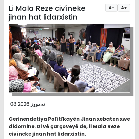
Li Mala Reze civîneke
A-
A+
jinan hat lidarxistin
08 تەمووز 2026
Gerinendetiya Polîtîkayên Jinan xebaten xwe
didomine. Di vê çarçoveyê de, li Mala Reze
civîneke jinan hat lidarxistin.