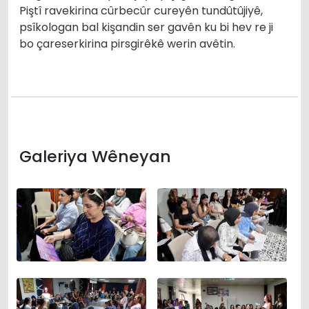
Piştî ravekirina cûrbecûr cureyên tundûtûjiyê,
psîkologan bal kişandin ser gavên ku bi hev re ji
bo çareserkirina pirsgirêkê werin avêtin.
Galeriya Wêneyan