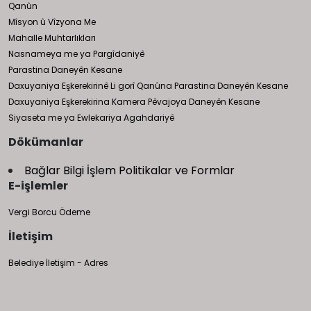
Qanûn
Mîsyon û Vîzyona Me
Mahalle Muhtarlıkları
Nasnameya me ya Pargîdaniyê
Parastina Daneyên Kesane
Daxuyaniya Eşkerekirinê Li gorî Qanûna Parastina Daneyên Kesane
Daxuyaniya Eşkerekirina Kamera Pêvajoya Daneyên Kesane
Siyaseta me ya Ewlekariya Agahdariyê
Dökümanlar
Bağlar Bilgi İşlem Politikalar ve Formlar
E-işlemler
Vergi Borcu Ödeme
İletişim
Belediye İletişim - Adres