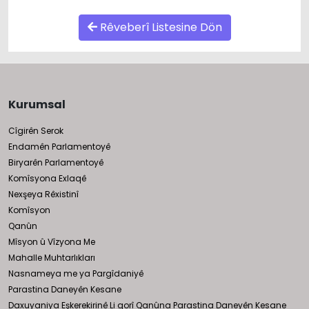
Rêveberî Listesine Dön
Kurumsal
Cîgirên Serok
Endamên Parlamentoyê
Biryarên Parlamentoyê
Komîsyona Exlaqê
Nexşeya Rêxistinî
Komîsyon
Qanûn
Mîsyon û Vîzyona Me
Mahalle Muhtarlıkları
Nasnameya me ya Pargîdaniyê
Parastina Daneyên Kesane
Daxuyaniya Eşkerekirinê Li gorî Qanûna Parastina Daneyên Kesane