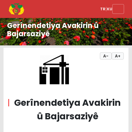
|
TR
KU
Gerînendetiya Avakirin û
Bajarsaziyê
A-
A+
Gerînendetiya Avakirin
û Bajarsaziyê