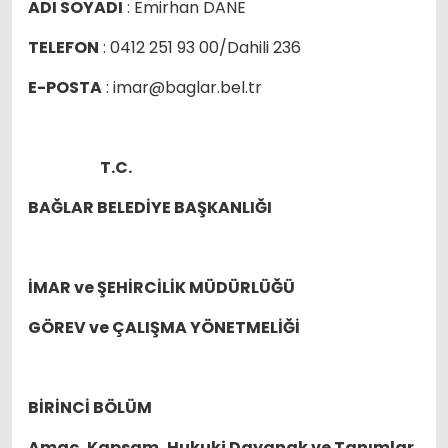
ADI SOYADI
: Emirhan DANE
TELEFON
: 0412 251 93 00/Dahili 236
E-POSTA
: imar@baglar.bel.tr
T.C.
BAĞLAR BELEDİYE BAŞKANLIĞI
İMAR ve ŞEHİRCİLİK MÜDÜRLÜĞÜ
GÖREV ve ÇALIŞMA YÖNETMELİĞİ
BİRİNCİ BÖLÜM
Amaç, Kapsam, Hukuki Dayanak ve Tanımlar