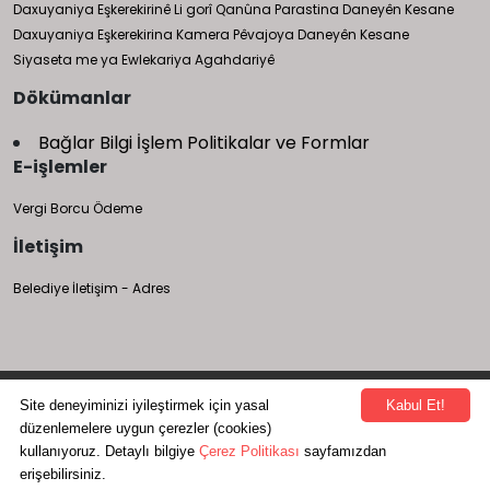
Daxuyaniya Eşkerekirinê Li gorî Qanûna Parastina Daneyên Kesane
Daxuyaniya Eşkerekirina Kamera Pêvajoya Daneyên Kesane
Siyaseta me ya Ewlekariya Agahdariyê
Dökümanlar
Bağlar Bilgi İşlem Politikalar ve Formlar
E-işlemler
Vergi Borcu Ödeme
İletişim
Belediye İletişim - Adres
Bağlar Belediyesi Bilgi İşlem Müdürlüğü tarafından yapılmıştır.
Site deneyiminizi iyileştirmek için yasal
Kabul Et!
düzenlemelere uygun çerezler (cookies)
412 251 93 00
kullanıyoruz. Detaylı bilgiye
Çerez Politikası
sayfamızdan
erişebilirsiniz.