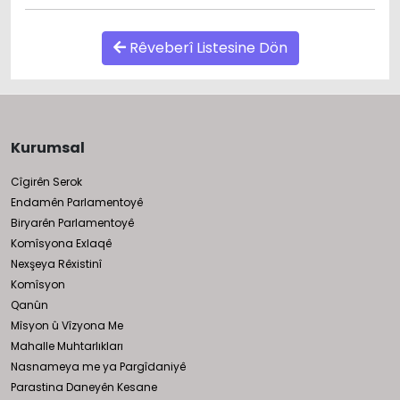
Rêveberî Listesine Dön
Kurumsal
Cîgirên Serok
Endamên Parlamentoyê
Biryarên Parlamentoyê
Komîsyona Exlaqê
Nexşeya Rêxistinî
Komîsyon
Qanûn
Mîsyon û Vîzyona Me
Mahalle Muhtarlıkları
Nasnameya me ya Pargîdaniyê
Parastina Daneyên Kesane