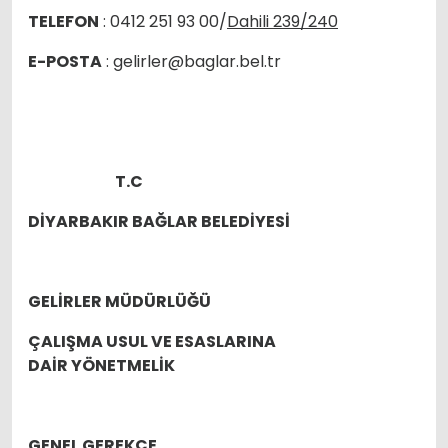
TELEFON
: 0412 251 93 00/
Dahili 239/240
E-POSTA
: gelirler@baglar.bel.tr
T.C
DİYARBAKIR BAĞLAR BELEDİYESİ
GELİRLER MÜDÜRLÜĞÜ
ÇALIŞMA USUL VE ESASLARINA
DAİR YÖNETMELİK
GENEL GEREKÇE