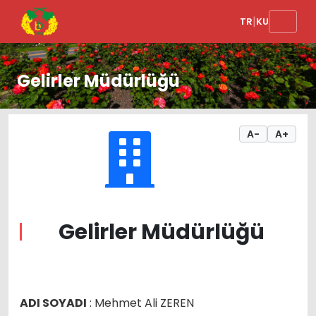
|
TR
KU
Gelirler Müdürlüğü
A-
A+
Gelirler Müdürlüğü
ADI SOYADI
: Mehmet Ali ZEREN