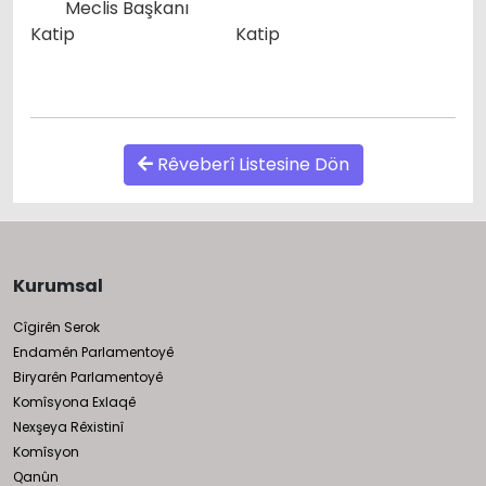
Meclis Başkanı
Katip Katip
Rêveberî Listesine Dön
Kurumsal
Cîgirên Serok
Endamên Parlamentoyê
Biryarên Parlamentoyê
Komîsyona Exlaqê
Nexşeya Rêxistinî
Komîsyon
Qanûn