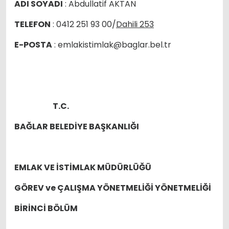
ADI SOYADI
: Abdullatif AKTAN
TELEFON
: 0412 251 93 00/
Dahili 253
E-POSTA
: emlakistimlak@baglar.bel.tr
T.C.
BAĞLAR BELEDİYE BAŞKANLIĞI
EMLAK VE İSTİMLAK MÜDÜRLÜĞÜ
GÖREV ve ÇALIŞMA YÖNETMELİĞİ
YÖNETMELİĞİ
BİRİNCİ BÖLÜM