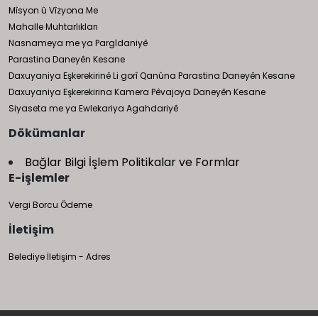
Mîsyon û Vîzyona Me
Mahalle Muhtarlıkları
Nasnameya me ya Pargîdaniyê
Parastina Daneyên Kesane
Daxuyaniya Eşkerekirinê Li gorî Qanûna Parastina Daneyên Kesane
Daxuyaniya Eşkerekirina Kamera Pêvajoya Daneyên Kesane
Siyaseta me ya Ewlekariya Agahdariyê
Dökümanlar
Bağlar Bilgi İşlem Politikalar ve Formlar
E-işlemler
Vergi Borcu Ödeme
İletişim
Belediye İletişim - Adres