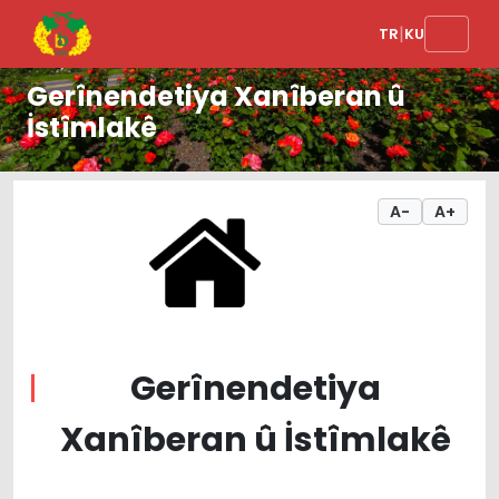
|
TR
KU
Gerînendetiya Xanîberan û
İstîmlakê
A-
A+
Gerînendetiya
Xanîberan û İstîmlakê