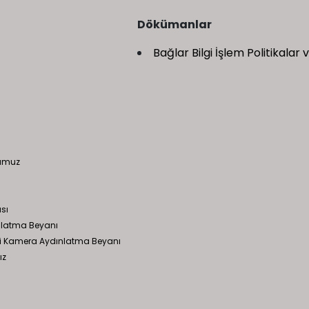
Dökümanlar
Bağlar Bilgi İşlem Politikalar
numuz
ası
latma Beyanı
mesi Kamera Aydınlatma Beyanı
ız