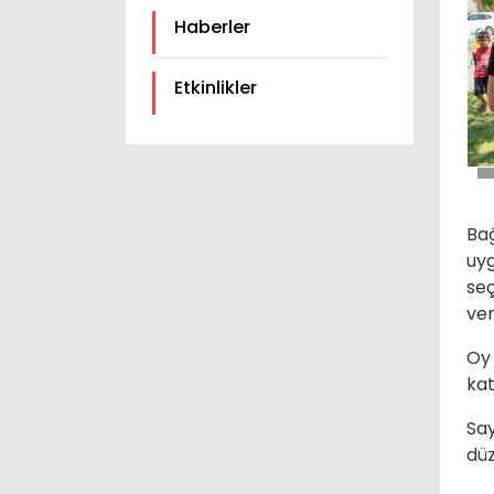
Haberler
Etkinlikler
Bağ
uyg
seç
ver
Oy 
kat
Say
dü