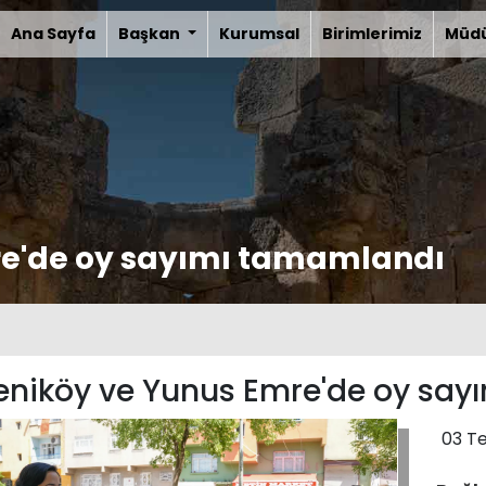
Ana Sayfa
Başkan
Kurumsal
Birimlerimiz
Müdü
re'de oy sayımı tamamlandı
eniköy ve Yunus Emre'de oy sa
03 T