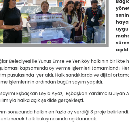
Bağla
yönet
senin
hayat
uygu
mahal
süren
açıld
lar Belediyesi ile Yunus Emre ve Yeniköy halkının birlikte 
ulaması kapsamında oy verme işlemleri tamamlandı. Her ik
im pusulasında yer aldı. Halk sandıklarda ve dijital ortamd
me işlemlerinin ardından bugün sayım yapıldı.
sayımı Eşbaşkan Leyla Ayaz, Eşbaşkan Yardımcısı Jiyan A
ılımıyla halka açık şekilde gerçekleşti.
ım sonucunda halkın en fazla oy verdiği 3 proje belirlendi.
zenlenecek halk buluşmasında açıklanacak.