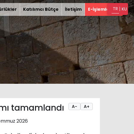
|
TR
KU
rlükler
Katılımcı Bütçe
İletişim
E-İşlemler
yımı tamamlandı
A-
A+
emmuz 2026