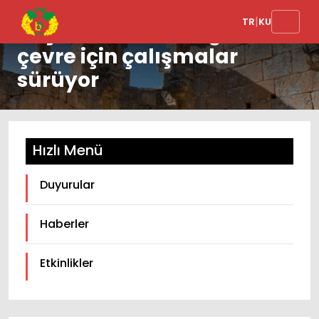
|
TR
KU
Yeşil alanlar ve sağlıklı
çevre için çalışmalar
sürüyor
Hızlı Menü
Duyurular
Haberler
Etkinlikler