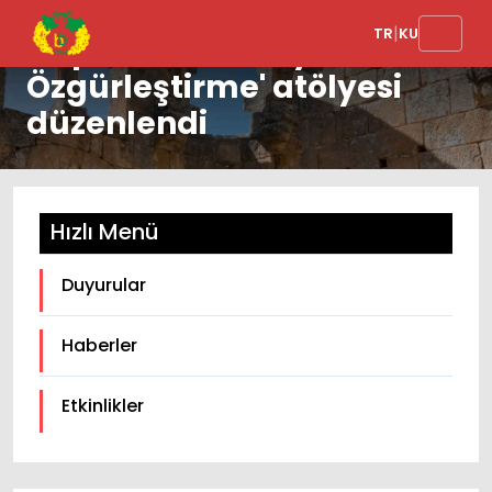
|
TR
KU
'Toplumsal Cinsiyeti
Özgürleştirme' atölyesi
düzenlendi
Hızlı Menü
Duyurular
Haberler
Etkinlikler