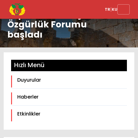
|
TR
KU
Toplumsal Barış ve
Özgürlük Forumu
başladı
Hızlı Menü
Duyurular
Haberler
Etkinlikler