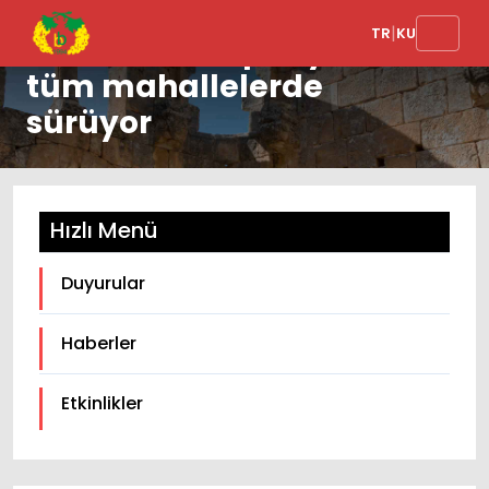
|
TR
KU
Temizlik kampanyası
tüm mahallelerde
sürüyor
Hızlı Menü
Duyurular
Haberler
Etkinlikler