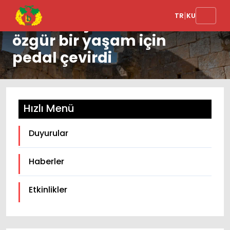
|
TR
KU
Kadınlar şiddetsiz ve
özgür bir yaşam için
pedal çevirdi
Hızlı Menü
Duyurular
Haberler
Etkinlikler