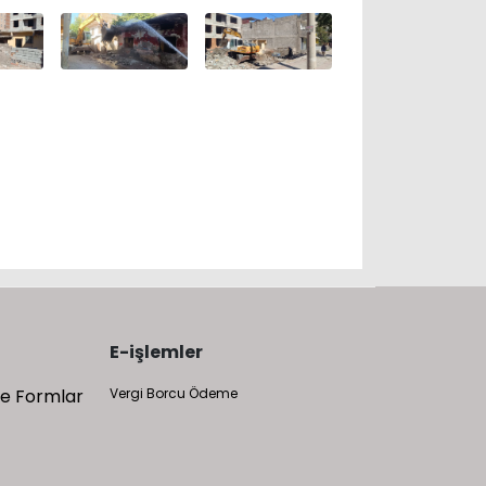
E-işlemler
 ve Formlar
Vergi Borcu Ödeme