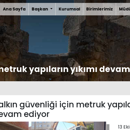
Ana Sayfa
Başkan
Kurumsal
Birimlerimiz
Müdü
 metruk yapıların yıkımı devam
alkın güvenliği için metruk yapıla
evam ediyor
13 Ek