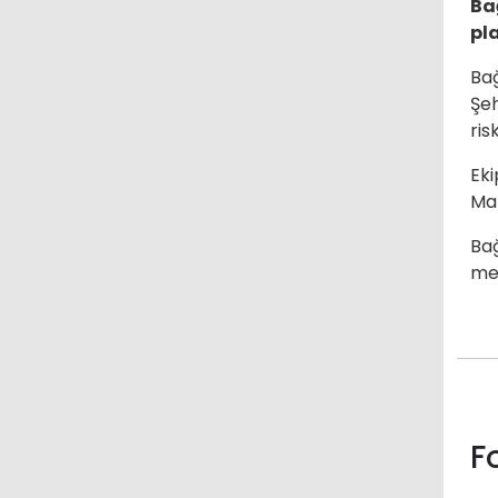
Bağ
pla
Bağ
Şeh
ris
Eki
Mah
Bağ
met
F