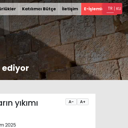
|
TR
KU
rlükler
Katılımcı Bütçe
İletişim
E-İşlemler
 ediyor
rın yıkımı
A-
A+
im 2025