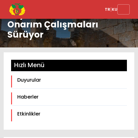
|
TR
KU
Bayram Öncesi Yollarda
Onarım Çalışmaları
Sürüyor
Hızlı Menü
Duyurular
Haberler
Etkinlikler