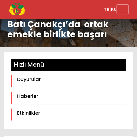
|
TR
KU
Batı Çanakçı’da ortak
emekle birlikte başarı
Hızlı Menü
Duyurular
Haberler
Etkinlikler