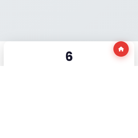
6
SPOR BRANŞI
500
ÖĞRENCİ
4