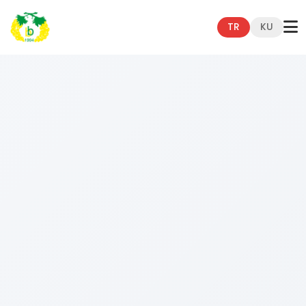
TR
KU